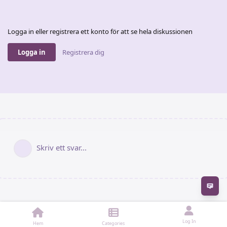
Logga in eller registrera ett konto för att se hela diskussionen
Logga in
Registrera dig
Skriv ett svar...
Fe
Copyright © 2023 - NPF-Forum.se
Sekretesspolicy
Log In
Hem
Categories