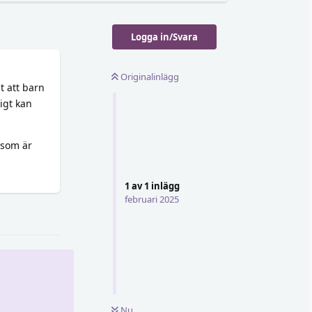
Logga in/Svara
Originalinlägg
t att barn
igt kan
g som är
1
av
1
inlägg
februari 2025
Svara
Nu