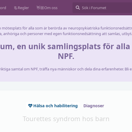
cord
📃Regler
👋🏼Om oss
n mötesplats för alla som är berörda av neuropsykiatriska funktionsnedsättn
a, anhöriga och personer med egen funktionsnedsättning att samlas, utbyta
m, en unik samlingsplats för alla 
NPF.
 viktiga samtal om NPF, träffa nya människor och dela dina erfarenheter. Bli
Hälsa och habilitering
Diagnoser
Tourettes syndrom hos barn