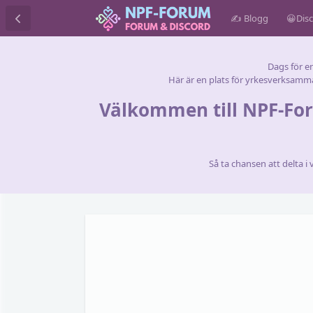
✍ Blogg
😀Dis
Dags för e
Här är en plats för yrkesverksamm
Välkommen till NPF-Foru
Så ta chansen att delta i