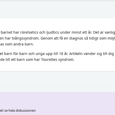
arnet har rörelsetics och ljudtics under minst ett år. Det är vanlig
n har tvångssyndrom. Genom att få en diagnos så tidigt som möjl
klas som andra barn.
t barn för barn och unga upp till 18 år. Artikeln vänder sig till di
de till ett barn som har Tourettes syndrom.
 att se hela diskussionen