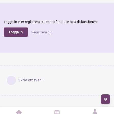
Logga in eller registrera ett konto för att se hela diskussionen
Logga in
Registrera dig
Skriv ett svar...
Fe